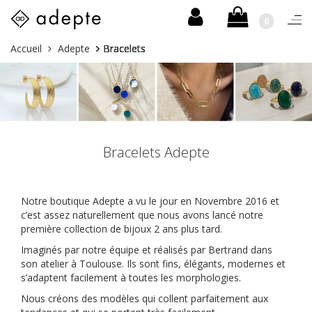
0
Togg
navi
Skip
Vous
Accueil
Adepte
Bracelets
to
êtes
content
ici :
Bracelets Adepte
Notre boutique Adepte a vu le jour en Novembre 2016 et
c’est assez naturellement que nous avons lancé notre
première collection de bijoux 2 ans plus tard.
Imaginés par notre équipe et réalisés par Bertrand dans
son atelier à Toulouse. Ils sont fins, élégants, modernes et
s’adaptent facilement à toutes les morphologies.
Nous créons des modèles qui collent parfaitement aux