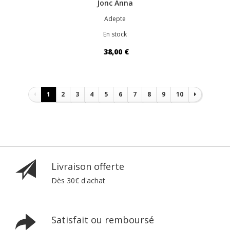
Jonc Anna
Adepte
En stock
38,00 €
Pagination
1
2
3
4
5
6
7
8
9
10
Livraison offerte
Dès 30€ d'achat
Satisfait ou remboursé