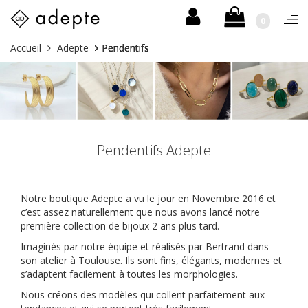
0
Togg
navi
Skip
Vous
Accueil
Adepte
Pendentifs
to
êtes
content
ici :
Pendentifs Adepte
Notre boutique Adepte a vu le jour en Novembre 2016 et
c’est assez naturellement que nous avons lancé notre
première collection de bijoux 2 ans plus tard.
Imaginés par notre équipe et réalisés par Bertrand dans
son atelier à Toulouse. Ils sont fins, élégants, modernes et
s’adaptent facilement à toutes les morphologies.
Nous créons des modèles qui collent parfaitement aux