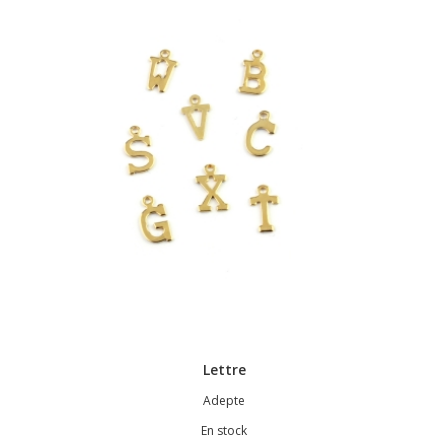
Lettre
Adepte
En stock