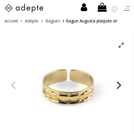
0
Togg
navi
Skip
Vous
Accueil
Adepte
Bagues
Bague Augusta plaquée or
to
êtes
content
ici :