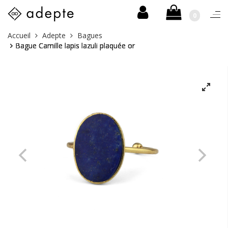
0
Togg
navi
Skip
Vous
Accueil
Adepte
Bagues
to
êtes
Bague Camille lapis lazuli plaquée or
content
ici :