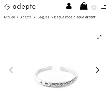
0
Togg
navi
Skip
Vous
Accueil
Adepte
Bagues
Bague rope plaqué argent
to
êtes
content
ici :