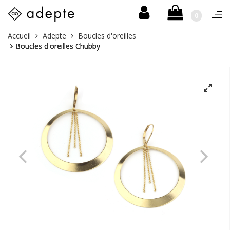
0
Togg
navi
Skip
Vous
Accueil
Adepte
Boucles d'oreilles
to
êtes
Boucles d'oreilles Chubby
content
ici :