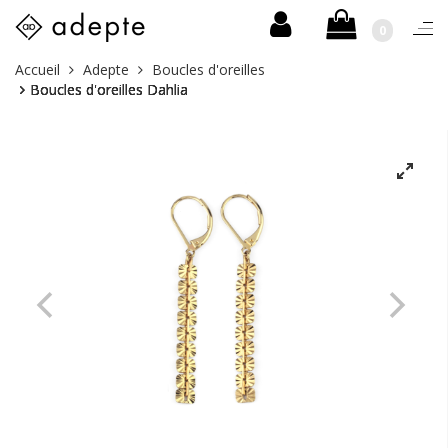
0
Togg
navi
Skip
Vous
Accueil
Adepte
Boucles d'oreilles
to
êtes
Boucles d'oreilles Dahlia
content
ici :