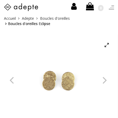
0
Togg
navi
Skip
Vous
Accueil
Adepte
Boucles d'oreilles
to
êtes
Boucles d'oreilles Eclipse
content
ici :