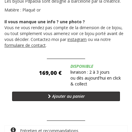
Les bijoux Pdpaola sont designé à Barcelone par la créatrice.
Matière : Plaqué or
Il vous manque une info ? une photo ?
Vous ne vous rendez pas compte de la dimension de ce bijou,
ou tout simplement vous aimeriez voir ce bijou porté avant de
vous décider. Contactez-moi par
instagram
ou via notre
formulaire de contact
.
Disponibilité:
DISPONIBLE
169,00 €
livraison : 2 à 3 jours
ou dès aujourd'hui en click
& collect
Ajouter au panier
Entretien et recommandations