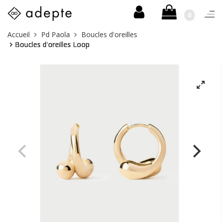
0
Togg
navi
Skip
Vous
Accueil
Pd Paola
Boucles d'oreilles
to
êtes
Boucles d'oreilles Loop
content
ici :