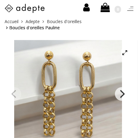
0
Togg
navi
Skip
Vous
Accueil
Adepte
Boucles d'oreilles
to
êtes
Boucles d'oreilles Pauline
content
ici :