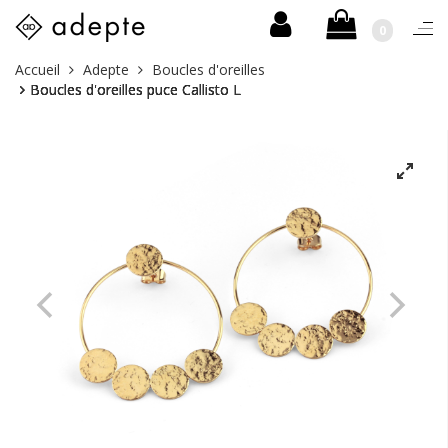
0
Togg
navi
Skip
Vous
Accueil
Adepte
Boucles d'oreilles
to
êtes
Boucles d'oreilles puce Callisto L
content
ici :