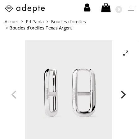
0
Togg
navi
Skip
Vous
Accueil
Pd Paola
Boucles d'oreilles
to
êtes
Boucles d'oreilles Texas Argent
content
ici :