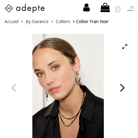
0
Togg
navi
Skip
Vous
Accueil
By Garance
Colliers
Collier Fran Noir
to
êtes
content
ici :