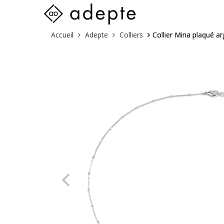
Skip
Vous
Accueil
Adepte
Colliers
Collier Mina plaqué ar
to
êtes
content
ici :