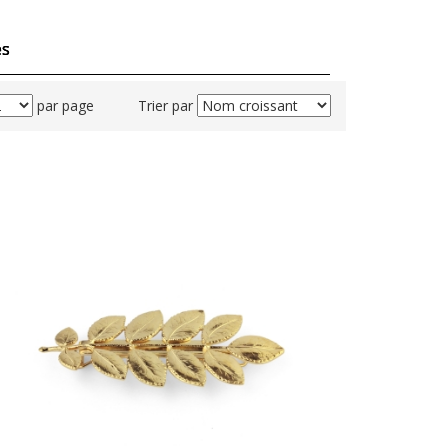
es
par page
Trier par