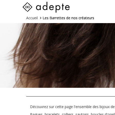
Skip
Vous
Accueil
Les Barrettes de nos créateurs
to
êtes
content
ici :
Découvrez sur cette page l'ensemble des bijoux de 
Bagues, bracelets, colliers, sautoirs, boucles d'oreil