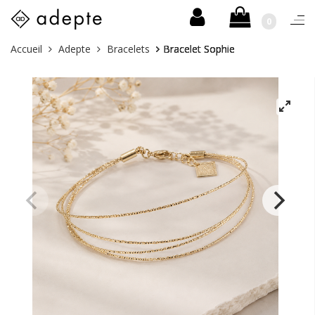
0
Togg
navi
Skip
Vous
Accueil
Adepte
Bracelets
Bracelet Sophie
to
êtes
content
ici :