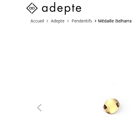
Skip
Vous
Accueil
Adepte
Pendentifs
Médaille Belharra
to
êtes
content
ici :