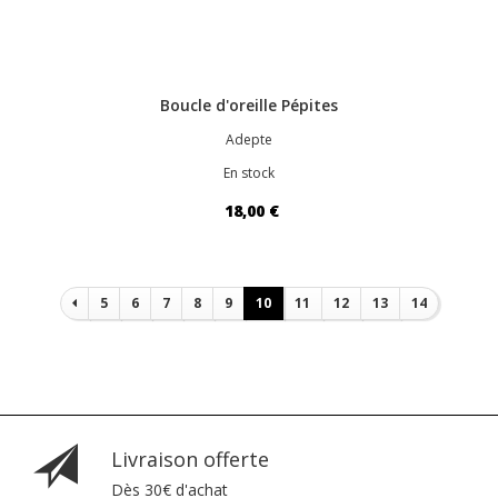
Boucle d'oreille Pépites
Adepte
En stock
18,00 €
Pagination
5
6
7
8
9
10
11
12
13
14
Livraison offerte
Dès 30€ d'achat