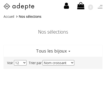
0
Togg
navi
Skip
Vous
Accueil
Nos sélections
to
êtes
content
ici :
Nos sélections
Tous les bijoux
Voir
Trier par