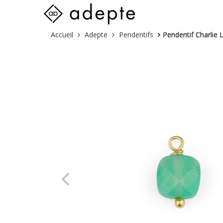
Skip
Vous
Accueil
Adepte
Pendentifs
Pendentif Charlie 
to
êtes
content
ici :