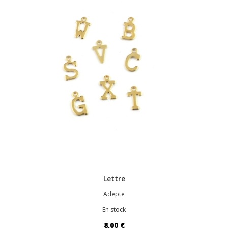
Lettre
Adepte
En stock
8,00 €