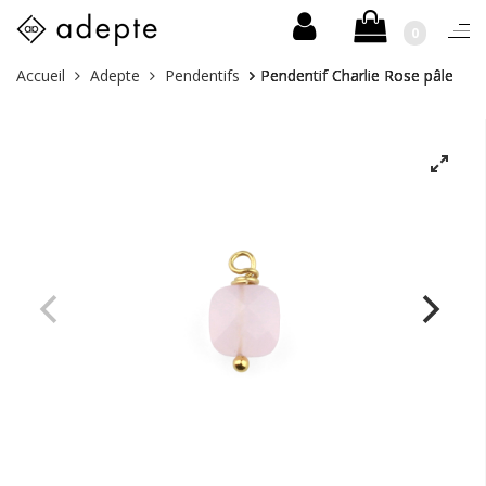
0
Togg
navi
Skip
Vous
Accueil
Adepte
Pendentifs
Pendentif Charlie Rose pâle
to
êtes
content
ici :