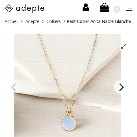
0
Togg
navi
Skip
Vous
Accueil
Adepte
Colliers
Petit Collier Anita Nacre Blanche
to
êtes
content
ici :