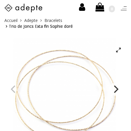
0
Togg
navi
Skip
Vous
Accueil
Adepte
Bracelets
to
êtes
Trio de Joncs Exta fin Sophie doré
content
ici :