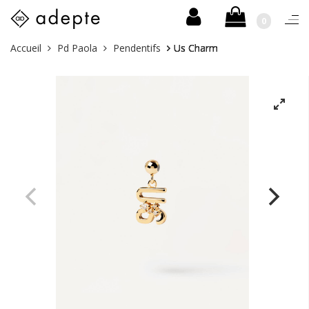
0
Togg
navi
Skip
Vous
Accueil
Pd Paola
Pendentifs
Us Charm
to
êtes
content
ici :