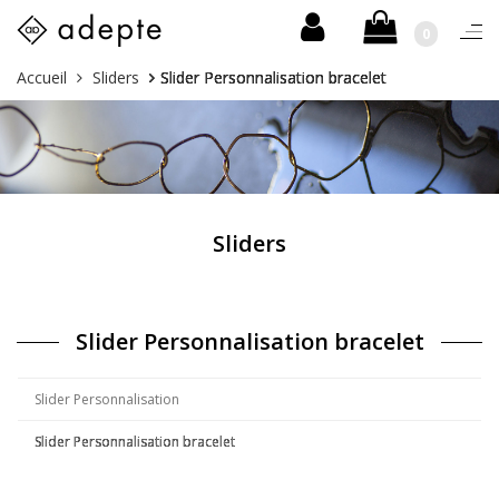
0
Togg
navi
Skip
Vous
Accueil
Sliders
Slider Personnalisation bracelet
to
êtes
content
ici :
Sliders
Slider Personnalisation bracelet
Slider Personnalisation
Slider Personnalisation bracelet