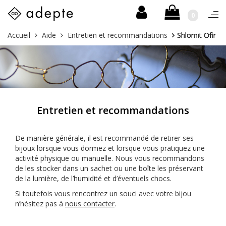
0
Togg
navi
Skip
Vous
Accueil
Aide
Entretien et recommandations
Shlomit Ofir
to
êtes
content
ici :
Entretien et recommandations
De manière générale, il est recommandé de retirer ses
bijoux lorsque vous dormez et lorsque vous pratiquez une
activité physique ou manuelle. Nous vous recommandons
de les stocker dans un sachet ou une boîte les préservant
de la lumière, de l’humidité et d’éventuels chocs.
Si toutefois vous rencontrez un souci avec votre bijou
n’hésitez pas à
nous contacter
.