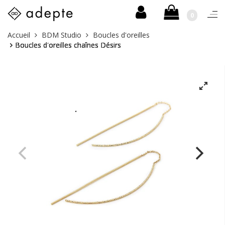
0
Togg
navi
Skip
Vous
Accueil
BDM Studio
Boucles d'oreilles
to
êtes
Boucles d'oreilles chaînes Désirs
content
ici :