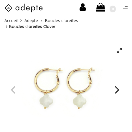
0
Togg
navi
Skip
Vous
Accueil
Adepte
Boucles d'oreilles
to
êtes
Boucles d'oreilles Clover
content
ici :