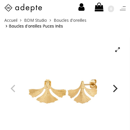
0
Togg
navi
Skip
Vous
Accueil
BDM Studio
Boucles d'oreilles
to
êtes
Boucles d'oreilles Puces Inès
content
ici :