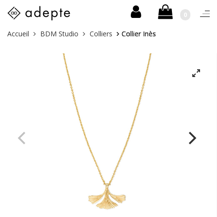
0
Togg
navi
Skip
Vous
Accueil
BDM Studio
Colliers
Collier Inès
to
êtes
content
ici :