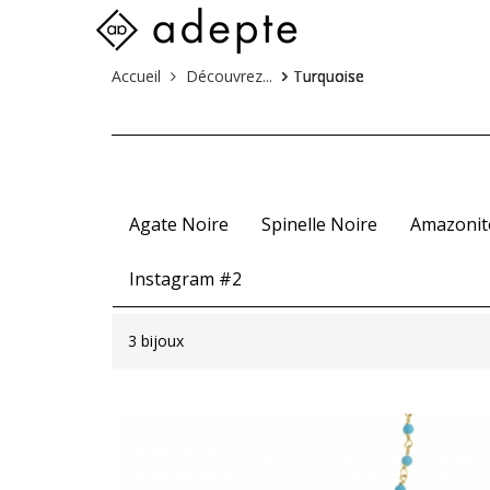
Skip
Vous
Accueil
Découvrez...
Turquoise
to
êtes
content
ici :
Agate Noire
Spinelle Noire
Amazonit
Instagram #2
3 bijoux