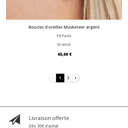
Boucles d'oreilles Musketeer argent
Pd Paola
En stock
65,00 €
Pagination
1
2
Livraison offerte
Dès 30€ d'achat