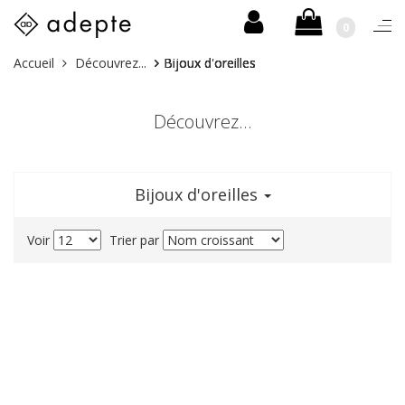
0
Togg
navi
Skip
Vous
Accueil
Découvrez...
Bijoux d'oreilles
to
êtes
content
ici :
Découvrez...
Bijoux d'oreilles
Voir
Trier par