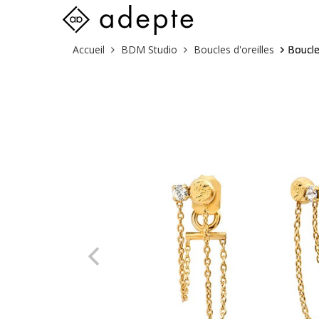
Skip
Vous
Accueil
BDM Studio
Boucles d'oreilles
Boucles
to
êtes
content
ici :